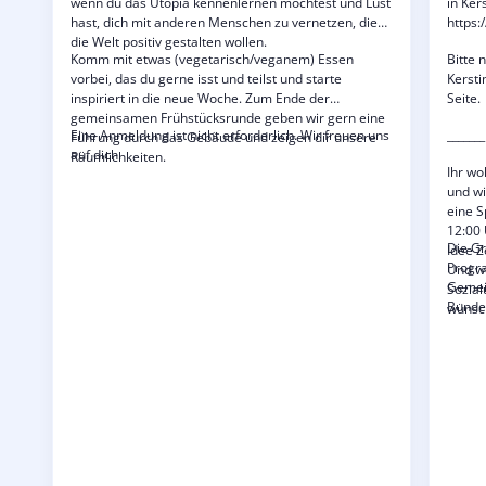
wenn du das Utopia kennenlernen möchtest und Lust
in Ker
hast, dich mit anderen Menschen zu vernetzen, die
https:
die Welt positiv gestalten wollen.
Komm mit etwas (vegetarisch/veganem) Essen
Bitte 
vorbei, das du gerne isst und teilst und starte
Kersti
inspiriert in die neue Woche. Zum Ende der
Seite.
gemeinsamen Frühstücksrunde geben wir gern eine
Eine Anmeldung ist nicht erforderlich. Wir freuen uns
_______
Führung durch das Gebäude und zeigen dir unsere
auf dich.
Räumlichkeiten.
Ihr wo
und wi
eine S
12:00 
Die G
Idee Z
Progr
Und we
Gemei
Sozial
Bundes
wünsch
die Eu
euch 
Sozial
_______