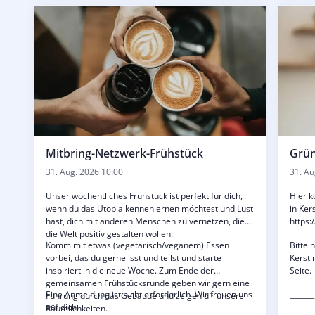
Mitbring-Netzwerk-Frühstück
Grün
31. Aug. 2026 10:00
31. Au
Unser wöchentliches Frühstück ist perfekt für dich,
Hier k
wenn du das Utopia kennenlernen möchtest und Lust
in Ker
hast, dich mit anderen Menschen zu vernetzen, die
https:
die Welt positiv gestalten wollen.
Komm mit etwas (vegetarisch/veganem) Essen
Bitte 
vorbei, das du gerne isst und teilst und starte
Kersti
inspiriert in die neue Woche. Zum Ende der
Seite.
gemeinsamen Frühstücksrunde geben wir gern eine
Eine Anmeldung ist nicht erforderlich. Wir freuen uns
_______
Führung durch das Gebäude und zeigen dir unsere
auf dich.
Räumlichkeiten.