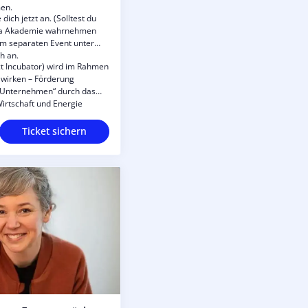
en.
dich jetzt an. (Solltest du
ia Akademie wahrnehmen
 im separaten Event unter
h an.
ct Incubator) wird im Rahmen
 wirken – Förderung
 Unternehmen“ durch das
irtschaft und Energie
äischen Sozialfonds Plus
Ticket sichern