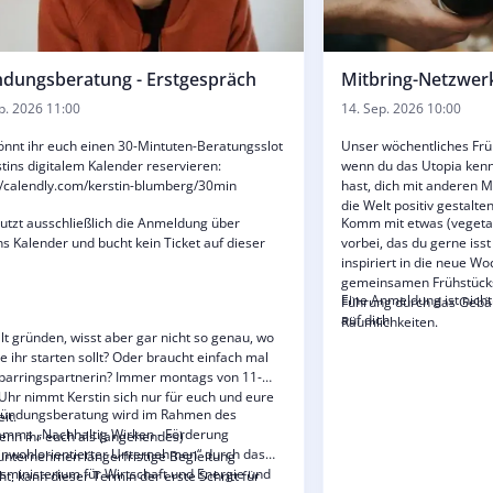
dungsberatung - Erstgespräch
Mitbring-Netzwer
p. 2026 11:00
14. Sep. 2026 10:00
önnt ihr euch einen 30-Mintuten-Beratungsslot
Unser wöchentliches Frühs
stins digitalem Kalender reservieren:
wenn du das Utopia ken
//calendly.com/kerstin-blumberg/30min
hast, dich mit anderen 
die Welt positiv gestalte
nutzt ausschließlich die Anmeldung über
Komm mit etwas (vegeta
ns Kalender und bucht kein Ticket auf dieser
vorbei, das du gerne isst
inspiriert in die neue W
gemeinsamen Frühstücks
Eine Anmeldung ist nicht
Führung durch das Gebä
auf dich.
Räumlichkeiten.
llt gründen, wisst aber gar nicht so genau, wo
e ihr starten sollt? Oder braucht einfach mal
parringspartnerin? Immer montags von 11-
Uhr nimmt Kerstin sich nur für euch und eure
ründungsberatung wird im Rahmen des
eit.
amms „Nachhaltig Wirken - Förderung
nn ihr euch als (angehendes)
nwohlorientierter Unternehmen“ durch das
unternehmen längerfristige Begleitung
ministerium für Wirtschaft und Energie und
t, kann dieser Termin der erste Schritt für