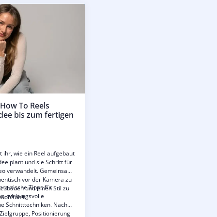
 How To Reels
dee bis zum fertigen
 ihr, wie ein Reel aufgebaut
Idee plant und sie Schritt für
Video verwandelt. Gemeinsam
hentisch vor der Kamera zu
raktische Tipps für
ubauen und einen Stil zu
n, wirkungsvolle
wohlfühlt.
he Schnitttechniken. Nach
 Zielgruppe, Positionierung