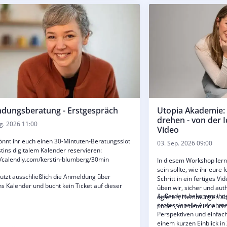
dungsberatung - Erstgespräch
Utopia Akademie:
drehen - von der I
g. 2026 11:00
Video
önnt ihr euch einen 30-Mintuten-Beratungsslot
03. Sep. 2026 09:00
stins digitalem Kalender reservieren:
//calendly.com/kerstin-blumberg/30min
In diesem Workshop lernt
sein sollte, wie ihr eure 
nutzt ausschließlich die Anmeldung über
Schritt in ein fertiges 
ns Kalender und bucht kein Ticket auf dieser
üben wir, sicher und aut
Außerdem bekommt ihr p
agieren, Hemmungen abz
professionelle Aufnahme
finden, mit dem ihr euch 
Perspektiven und einfac
einem kurzen Einblick in