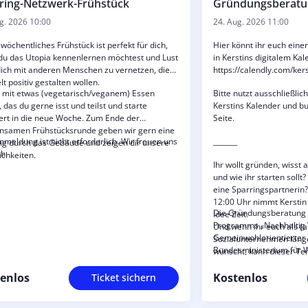
ring-Netzwerk-Frühstück
Gründungsberatun
g. 2026 10:00
24. Aug. 2026 11:00
wöchentliches Frühstück ist perfekt für dich,
Hier könnt ihr euch ein
u das Utopia kennenlernen möchtest und Lust
in Kerstins digitalem Ka
dich mit anderen Menschen zu vernetzen, die
https://calendly.com/ke
lt positiv gestalten wollen.
mit etwas (vegetarisch/veganem) Essen
Bitte nutzt ausschließli
, das du gerne isst und teilst und starte
Kerstins Kalender und bu
iert in die neue Woche. Zum Ende der
Seite.
nsamen Frühstücksrunde geben wir gern eine
nmeldung ist nicht erforderlich. Wir freuen uns
_______
g durch das Gebäude und zeigen dir unsere
ch.
chkeiten.
Ihr wollt gründen, wisst 
und wie ihr starten sollt
eine Sparringspartnerin
12:00 Uhr nimmt Kerstin 
Die Gründungsberatung
Idee Zeit.
Programms „Nachhaltig 
Und wenn ihr euch als (
Gemeinwohlorientierter
Sozialunternehmen länge
Bundesministerium für W
wünscht, kann dieser Ter
die Europäische Union ü
euch in unser Mentorin
Sozialfonds Plus (ESF Plu
_______
enlos
Kostenlos
Ticket sichern