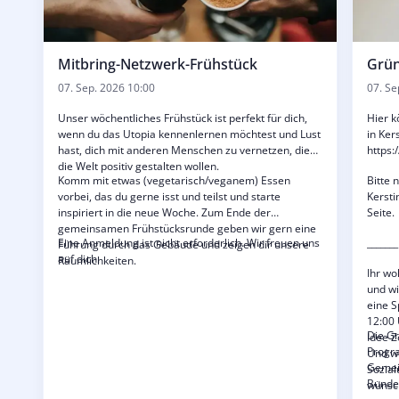
Mitbring-Netzwerk-Frühstück
Grün
07. Sep. 2026 10:00
07. Se
Unser wöchentliches Frühstück ist perfekt für dich,
Hier k
wenn du das Utopia kennenlernen möchtest und Lust
in Ker
hast, dich mit anderen Menschen zu vernetzen, die
https:
die Welt positiv gestalten wollen.
Komm mit etwas (vegetarisch/veganem) Essen
Bitte 
vorbei, das du gerne isst und teilst und starte
Kersti
inspiriert in die neue Woche. Zum Ende der
Seite.
gemeinsamen Frühstücksrunde geben wir gern eine
Eine Anmeldung ist nicht erforderlich. Wir freuen uns
_______
Führung durch das Gebäude und zeigen dir unsere
auf dich.
Räumlichkeiten.
Ihr wo
und wi
eine S
12:00 
Die G
Idee Z
Progr
Und we
Gemei
Sozial
Bundes
wünsch