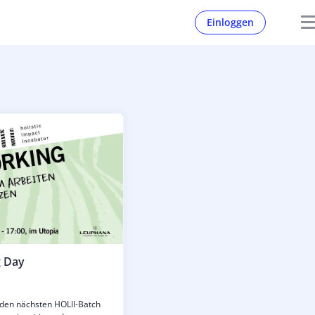
Einloggen
g Day
r den nächsten HOLII-Batch