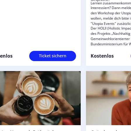
Lernen zusammenkomm
Interessiert? Dann melde 
den Workshop der Utop
wollen, melde dich bitte
"Utopia Events" zusätzlic
Der HOLII (Holistic Impa
des Projekts „Nachhaltig
Gemeinwohlorientierter
Bundesministerium für W
(BMWE) sowie den Europ
(ESF Plus) gefördert.
enlos
Kostenlos
Ticket sichern