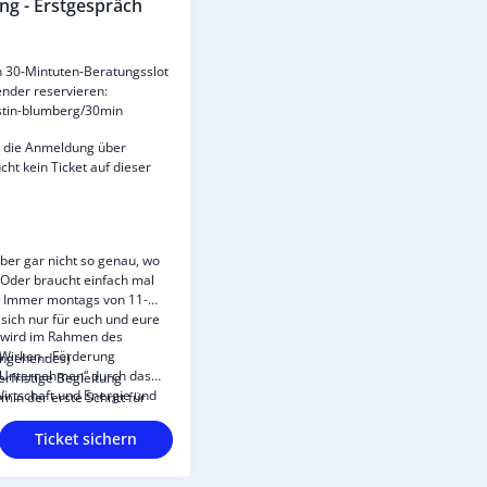
g - Erstgespräch
en 30-Mintuten-Beratungsslot
lender reservieren:
rstin-blumberg/30min
ch die Anmeldung über
cht kein Ticket auf dieser
aber gar nicht so genau, wo
? Oder braucht einfach mal
? Immer montags von 11-
sich nur für euch und eure
 wird im Rahmen des
Wirken - Förderung
angehendes)
 Unternehmen“ durch das
rfristige Begleitung
irtschaft und Energie und
min der erste Schritt für
ber den Europäischen
g-Programm sein.
s) gefördert.
Ticket sichern