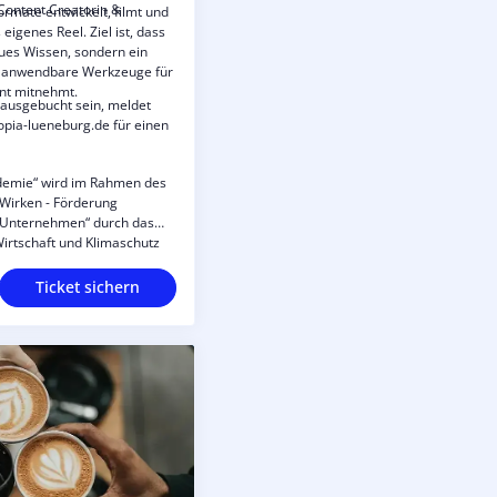
 Content Creatorin &
rmate entwickelt, filmt und
 eigenes Reel. Ziel ist, dass
eues Wissen, sondern ein
kt anwendbare Werkzeuge für
nt mitnehmt.
 ausgebucht sein, meldet
opia-lueneburg.de für einen
ademie“ wird im Rahmen des
Wirken - Förderung
 Unternehmen“ durch das
irtschaft und Klimaschutz
on über den Europäischen
s) gefördert.
Ticket sichern