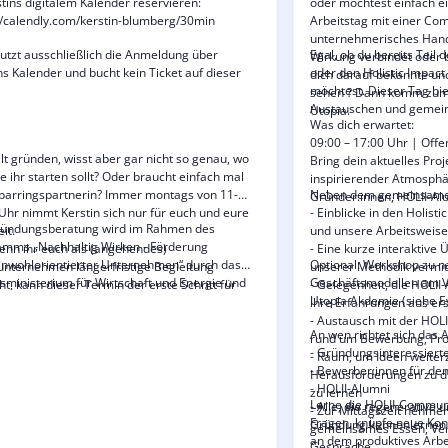
stins digitalem Kalender reservieren:
oder möchtest einfach e
//calendly.com/kerstin-blumberg/30min
Arbeitstag mit einer Co
unternehmerisches Hande
nutzt ausschließlich die Anmeldung über
Egal, ob du bereits Teil
Wirkung verbindet oder b
ns Kalender und bucht kein Ticket auf dieser
oder den Holistic Impact
dich darauf bekannte un
möchtest. Dieser Tag bi
sehen ? Dann komm zum
Austauschen und gemei
Utopia.
Was dich erwartet:
09:00 – 17:00 Uhr | Off
llt gründen, wisst aber gar nicht so genau, wo
Bring dein aktuelles Proj
e ihr starten sollt? Oder braucht einfach mal
inspirierender Atmosph
parringspartnerin? Immer montags von 11-
Neben dem gemeinsamen
Gründer:innen, HOLII-Alu
Uhr nimmt Kerstin sich nur für euch und eure
- Einblicke in den Holisti
ründungsberatung wird im Rahmen des
eit.
und unsere Arbeitsweis
amms „Nachhaltig Wirken - Förderung
nn ihr euch als (angehendes)
- Eine kurze interaktive 
nwohlorientierter Unternehmen“ durch das
Optional: Workshop zu n
unternehmen längerfristige Begleitung
unserer Methodik vermit
ministerium für Wirtschaft und Energie und
Geschäftsmodellen am V
t, kann dieser Termin der erste Schritt für
- Gelegenheit, die HOLI
ropäische Union über den Europäischen
Utopia Akdemie (siehe Ev
in unser Mentoring-Programm sein.
ihre Erfahrungen aus er
fonds Plus (ESF Plus) gefördert.
- Austausch mit der HOLI
An wen richtet sich das
rund um Bewerbung, P
- Gründungsinteressiert
- Raum, um Ideen weiter
- Bewerber:innen für de
Herausforderungen zu d
- HOLII-Alumni
zu lernen
Lerne die HOLII-Communi
- Alle, die regenerative 
- Zur Mittagszeit nehmen
Fragen, knüpfe neue Kon
Gründung kennenlernen
gemeinsames Essen, Ver
an dem produktives Arb
Gespräche.