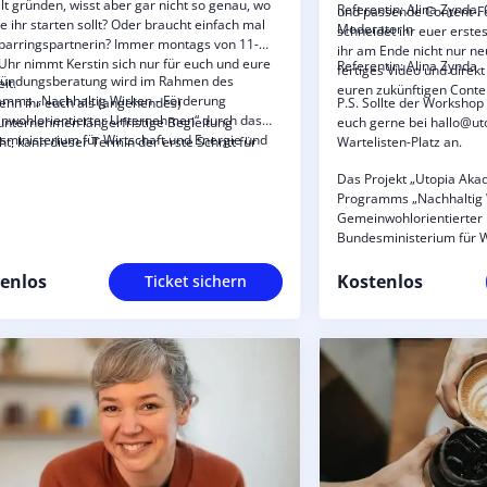
llt gründen, wisst aber gar nicht so genau, wo
Referentin: Alina Zynda,
und passende Content-Fo
e ihr starten sollt? Oder braucht einfach mal
Moderatorin
schneidet ihr euer erstes
parringspartnerin? Immer montags von 11-
ihr am Ende nicht nur n
Uhr nimmt Kerstin sich nur für euch und eure
Referentin: Alina Zynda
fertiges Video und dire
ründungsberatung wird im Rahmen des
eit.
euren zukünftigen Conte
amms „Nachhaltig Wirken - Förderung
nn ihr euch als (angehendes)
P.S. Sollte der Workshop
nwohlorientierter Unternehmen“ durch das
unternehmen längerfristige Begleitung
euch gerne bei hallo@ut
ministerium für Wirtschaft und Energie und
t, kann dieser Termin der erste Schritt für
Wartelisten-Platz an.
ropäische Union über den Europäischen
in unser Mentoring-Programm sein.
fonds Plus (ESF Plus) gefördert.
Das Projekt „Utopia Ak
Programms „Nachhaltig 
Gemeinwohlorientierter
Bundesministerium für W
und die Europäische Uni
Sozialfonds Plus (ESF Plu
enlos
Kostenlos
Ticket sichern