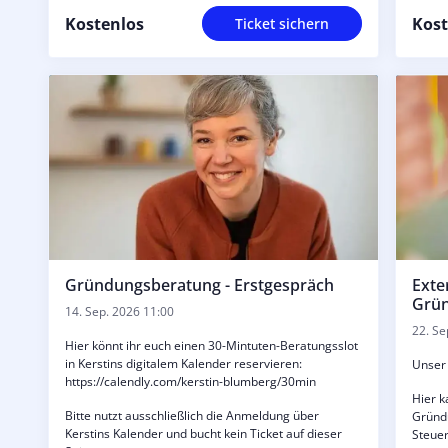
die Eu
euch 
Sozial
_______
Kostenlos
Kost
Ticket sichern
Gründungsberatung - Erstgespräch
Exte
Grü
14. Sep. 2026 11:00
22. Se
Hier könnt ihr euch einen 30-Mintuten-Beratungsslot
in Kerstins digitalem Kalender reservieren:
Unser 
https://calendly.com/kerstin-blumberg/30min
Hier k
Bitte nutzt ausschließlich die Anmeldung über
Gründu
Kerstins Kalender und bucht kein Ticket auf dieser
Steuer