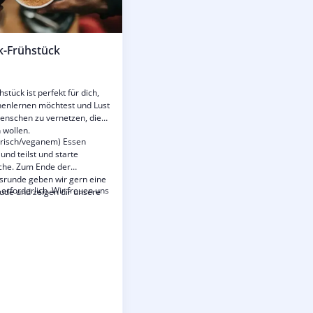
k-Frühstück
tück ist perfekt für dich,
nenlernen möchtest und Lust
Menschen zu vernetzen, die
n wollen.
risch/veganem) Essen
 und teilst und starte
oche. Zum Ende der
runde geben wir gern eine
 erforderlich. Wir freuen uns
ude und zeigen dir unsere