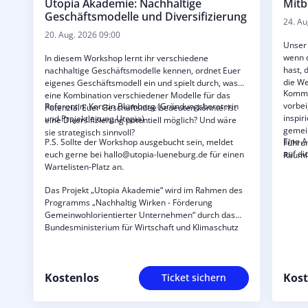
Utopia Akademie: Nachhaltige
Mitb
Geschäftsmodelle und Diversifizierung
24. Au
20. Aug. 2026 09:00
Unser 
wenn d
In diesem Workshop lernt ihr verschiedene
hast, 
nachhaltige Geschäftsmodelle kennen, ordnet Euer
die We
eigenes Geschäftsmodell ein und spielt durch, was
Komm 
eine Kombination verschiedener Modelle für das
vorbei
Referentin: Kerstin Blumberg (Gründungsberaterin
Potenzial Euer Geschäftsidee bedeuten könnte. Ist
inspir
und Projektleitung Utopia)
eine Diversifizierung potentiell möglich? Und wäre
gemei
sie strategisch sinnvoll?
Eine A
P.S. Sollte der Workshop ausgebucht sein, meldet
Führun
auf di
euch gerne bei hallo@utopia-lueneburg.de für einen
Räumli
Wartelisten-Platz an.
Das Projekt „Utopia Akademie“ wird im Rahmen des
Programms „Nachhaltig Wirken - Förderung
Gemeinwohlorientierter Unternehmen“ durch das
Bundesministerium für Wirtschaft und Klimaschutz
und die Europäische Union über den Europäischen
Sozialfonds Plus (ESF Plus) gefördert.
Kostenlos
Kost
Ticket sichern